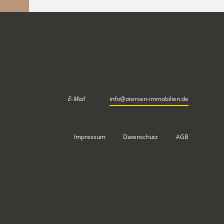
Finanzierung
akt
+49 (0) 42 08 - 9 19 44 61
info@otersen-immobilien.de
E-Mail
info@otersen-immobilien.de
Impressum
Datenschutz
AGB