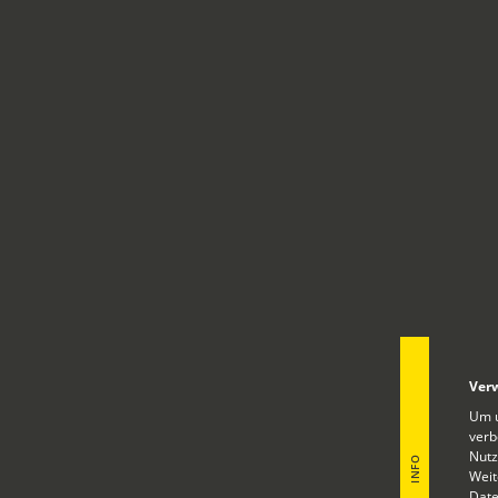
Ver
Um u
verb
Nutz
INFO
Weit
Date